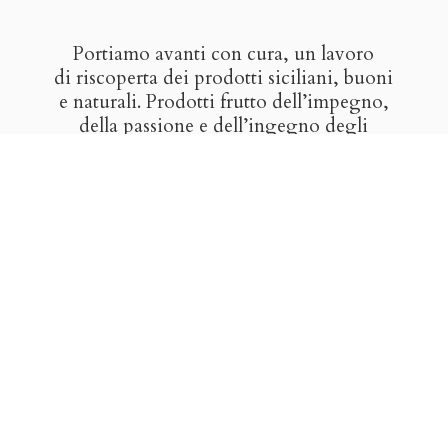
Portiamo avanti con cura, un lavoro
di riscoperta dei prodotti siciliani, buoni
e naturali. Prodotti frutto dell’impegno,
della passione e dell’ingegno degli
artigiani del gusto. Vogliamo farvi
scoprire il buono del nostro paese,
i sapori nati dall’incontro di popoli
e culture, il frutto di sole, terra, mare
e
tradizione.