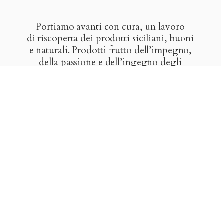
Portiamo avanti con cura, un lavoro
di riscoperta dei prodotti siciliani, buoni
e naturali. Prodotti frutto dell’impegno,
della passione e dell’ingegno degli
artigiani del gusto. Vogliamo farvi
scoprire il buono del nostro paese,
i sapori nati dall’incontro di popoli
e culture, il frutto di sole, terra, mare
e
tradizione.