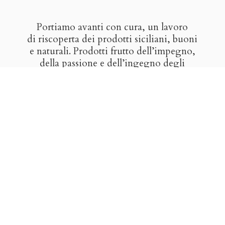
Portiamo avanti con cura, un lavoro
di riscoperta dei prodotti siciliani, buoni
e naturali. Prodotti frutto dell’impegno,
della passione e dell’ingegno degli
artigiani del gusto. Vogliamo farvi
scoprire il buono del nostro paese,
i sapori nati dall’incontro di popoli
e culture, il frutto di sole, terra, mare
e
tradizione.