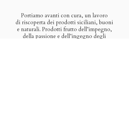
Portiamo avanti con cura, un lavoro
di riscoperta dei prodotti siciliani, buoni
e naturali. Prodotti frutto dell’impegno,
della passione e dell’ingegno degli
artigiani del gusto. Vogliamo farvi
scoprire il buono del nostro paese,
i sapori nati dall’incontro di popoli
e culture, il frutto di sole, terra, mare
e
tradizione.